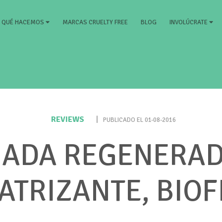
RRENT)
MARCAS CRUELTY FREE
BLOG
QUÉ HACEMOS
INVOLÚCRATE
REVIEWS
|
PUBLICADO EL 01-08-2016
ADA REGENERA
ATRIZANTE, BIOF