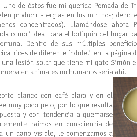
Uno de éstos fue mi querida Pomada de Tr
elen producir alergias en los mininos; decidi
(menos concentrados). Llamándose ahora 
da como “Ideal para el botiquín del hogar pa
rruna. Dentro de sus múltiples beneficio
cicatrices de diferente índole.” en la página
una lesión solar que tiene mi gato Simón en
 prueba en animales no humanos sería ahí.
orto blanco con café claro y en el
see muy poco pelo, por lo que resulta
puesta y con tendencia a quemarse
blemente caímos en consciencia de
ía un daño visible, le comenzamos a