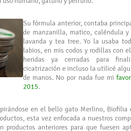
ra uso humano, gatuno y perruno.
Su fórmula anterior, contaba princi
de manzanilla, matico, caléndula y 
lavanda y tea tree. Yo la usaba to
labios, en mis codos y rodillas con el
heridas ya cerradas para final
cicatrización e incluso la utilicé a
de manos. No por nada fue mi
favo
2015
.
pirándose en el bello gato Merlino, Biofilia
oductos, esta vez enfocada a nuestros comp
on productos anteriores para que fuesen apt