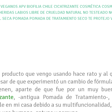
 VEGANOS
APV
BIOFILIA
CHILE
CICATRIZANTE
COSMÉTICA
COSM
HERIDAS
LABIOS
LIBRE DE CRUELDAD
NATURAL
NO TESTEADO
N
L SECA
POMADA
POMADA DE TRATAMIENTO
SECO
TE PROTEJO
 producto que vengo usando hace rato y al q
pesar de que experimentó un cambio de fórmula
ienen, aparte de que fue por un muy bu
zante
, -antigua Pomada de Tratamiento-,
e en mi casa debido a su multifuncionalidad,