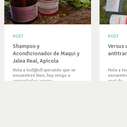
POST
POST
Shampoo y
Versus 
Acondicionador de Maqui y
antitra
Jalea Real, Apícola
Hola a tod@s!Esperando que se
Hola a t
encuentren bien, hoy vengo a
encuentre
comentarles acerca...
post de...
VER ENTRADA
VER ENT