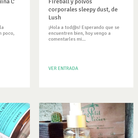
mina C
Fireball y polvos
corporales sleepy dust, de
Lush
la
¡Hola a tod@s! Esperando que se
n poco,
encuentren bien, hoy vengo a
comentarles mi...
VER ENTRADA