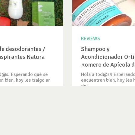
REVIEWS
de desodorantes /
Shampoo y
nspirantes Natura
Acondicionador Orti
Romero de Apícola d
Alba
od@s! Esperando que se
Hola a tod@s!! Esperando
n bien, hoy les traigo un
encuentren bien, hoy les 
del...
RADA
VER REVIEW