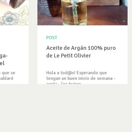
POST
Aceite de Argán 100% puro
ga-
de Le Petit Olivier
el
 que se
Hola a tod@s! Esperando que
hablaré
tengan un buen inicio de semana -
corta-, les traigo...
VER ENTRADA