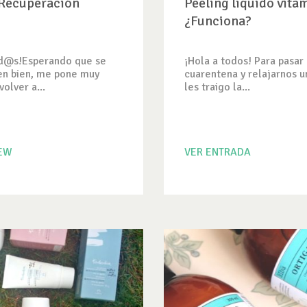
 Recuperación
Peeling líquido vita
¿Funciona?
od@s!Esperando que se
¡Hola a todos! Para pasar 
en bien, me pone muy
cuarentena y relajarnos u
olver a...
les traigo la...
IEW
VER ENTRADA