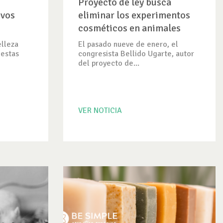
Proyecto de ley busca
evos
eliminar los experimentos
cosméticos en animales
exigen
llega al Congreso del Perú
elleza
El pasado nueve de enero, el
 estas
congresista Bellido Ugarte, autor
del proyecto de...
VER NOTICIA