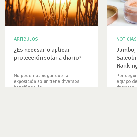
ARTICULOS
NOTICIAS
¿Es necesario aplicar
Jumbo, 
protección solar a diario?
Salcobr
Ranking
venta C
No podemos negar que la
Por segun
exposición solar tiene diversos
equipo de
beneficios, la...
diversas..
VER ARTICULO
VER NOTI