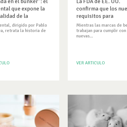
ada en el búnker”: el
La FDA de EE. UU.
tal que expone la
confirma que los nu
alidad de la
requisitos para
entación animal
protectores solares 
ntal, dirigido por Pablo
Mientras las marcas de b
pruebas en animales
a, retrata la historia de
trabajan para cumplir con
nuevas...
ICULO
VER ARTICULO