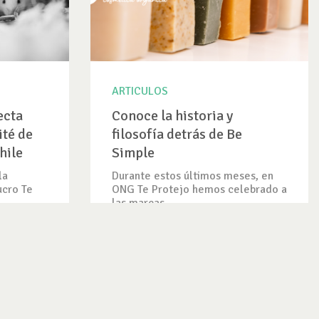
ARTICULOS
ecta
Conoce la historia y
ité de
filosofía detrás de Be
hile
Simple
la
Durante estos últimos meses, en
ucro Te
ONG Te Protejo hemos celebrado a
las marcas...
VER ARTICULO