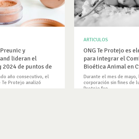
ARTICULOS
Preunic y
ONG Te Protejo es el
and lideran el
para integrar el Com
 2024 de puntos de
Bioética Animal en C
ruelty Free en Chile
do año consecutivo, el
Durante el mes de mayo, 
 Te Protejo analizó
corporación sin fines de l
.
Protejo fue...
CIA
VER ARTICULO