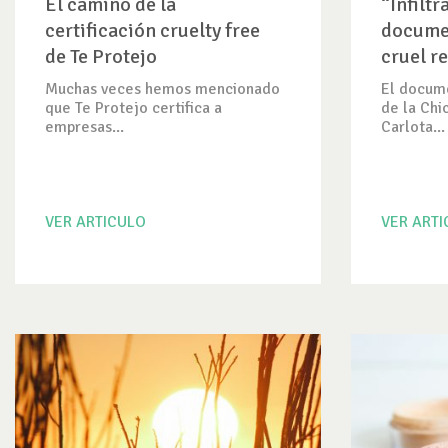
El camino de la
“Infiltr
certificación cruelty free
documen
de Te Protejo
cruel re
experim
Muchas veces hemos mencionado
El docume
que Te Protejo certifica a
de la Chic
empresas...
Carlota...
VER ARTICULO
VER ART