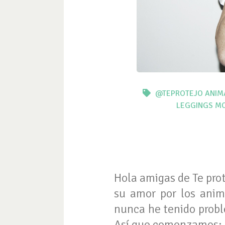
@TEPROTEJO
ANIM
LEGGINGS
M
Hola amigas de Te prot
su amor por los anim
nunca he tenido probl
Así que comenzamos: