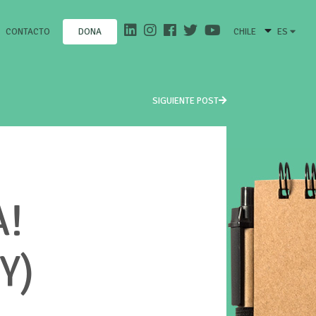
CONTACTO
CHILE
ES
DONA
SIGUIENTE POST
A!
Y)