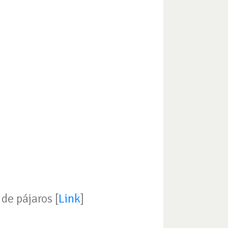
ros [
Link
]