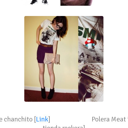
anchito [
Link
] Polera Meat is mu