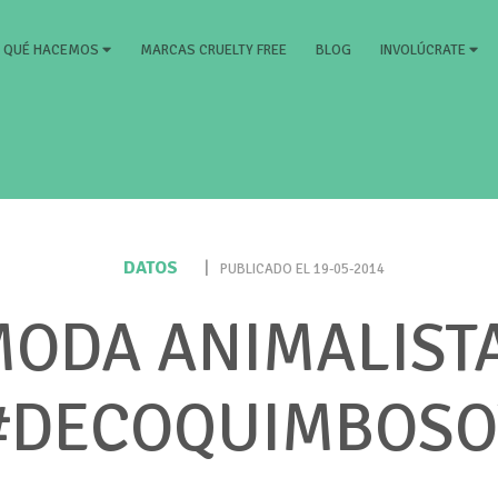
RRENT)
MARCAS CRUELTY FREE
BLOG
QUÉ HACEMOS
INVOLÚCRATE
DATOS
|
PUBLICADO EL 19-05-2014
ODA ANIMALIST
#DECOQUIMBOSO