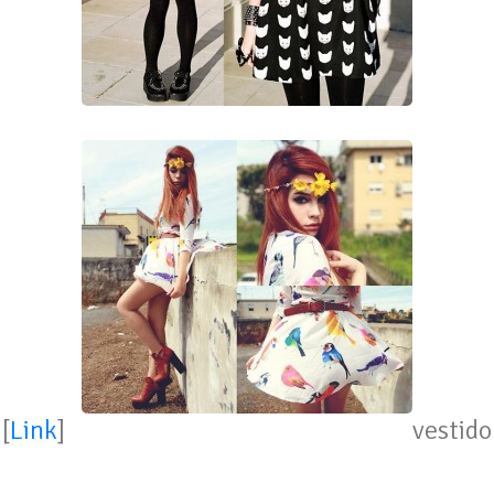
[
Link
] vestido de pája