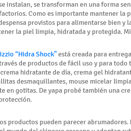
se instalan, se transforman en una forma senc
isfactorios. Como es importante mantener la
 despensa provistos para alimentarse bien y la
ner la piel limpia, hidratada y protegida. M
rizzio “Hidra Shock"
está creada para entrega
ravés de productos de fácil uso y para todo t
 crema hidratante de día, crema gel hidratan
allitas desmaquillantes, mouse micelar limpia
te en gotitas. De yapa probé también una cr
protección.
stos productos pueden parecer abrumadores. 
el mundo del skincare coreano y adoptan rut