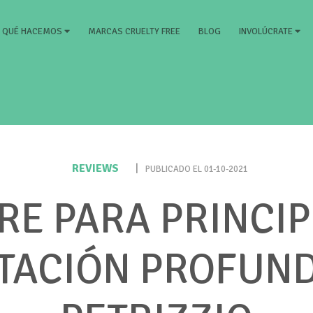
RRENT)
MARCAS CRUELTY FREE
BLOG
QUÉ HACEMOS
INVOLÚCRATE
REVIEWS
|
PUBLICADO EL 01-10-2021
RE PARA PRINCIP
TACIÓN PROFUN