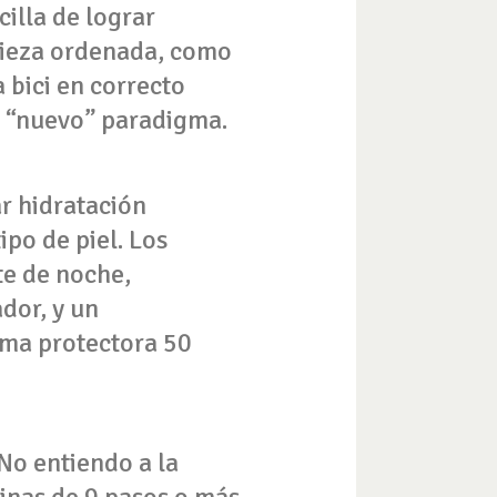
illa de lograr
 pieza ordenada, como
 bici en correcto
i “nuevo” paradigma.
r hidratación
ipo de piel. Los
te de noche,
dor, y un
ema protectora 50
No entiendo a la
inas de 9 pasos o más.