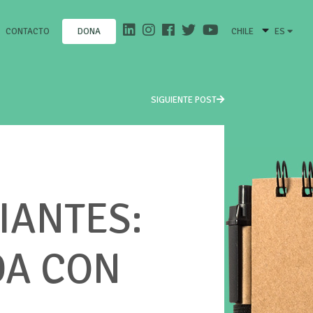
CONTACTO
CHILE
ES
DONA
SIGUIENTE POST
IANTES:
DA CON