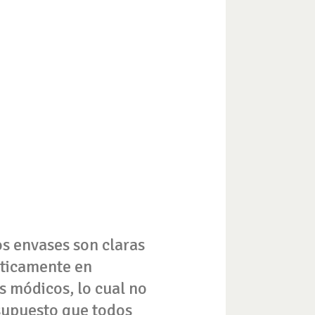
os envases son claras
cticamente en
s módicos, lo cual no
 supuesto que todos