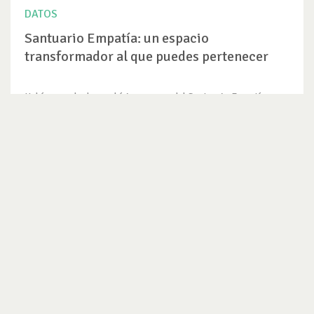
DATOS
Santuario Empatía: un espacio
transformador al que puedes pertenecer
Había escuchado muchísimas veces del Santuario Empatía, un
refugio...
VER DATO