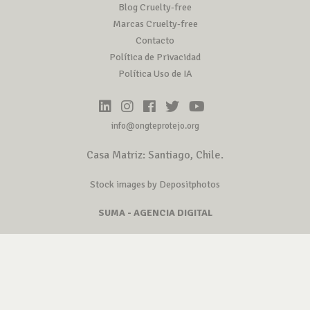
Blog Cruelty-free
Marcas Cruelty-free
Contacto
Política de Privacidad
Política Uso de IA
info@ongteprotejo.org
Casa Matriz: Santiago, Chile.
Stock images by Depositphotos
SUMA - AGENCIA DIGITAL