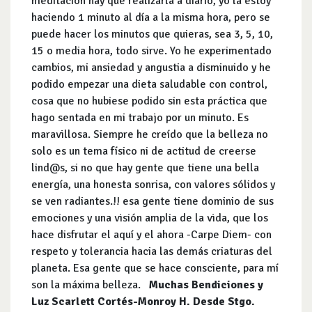
meditación hay que realizarla a diario, yo la estoy
haciendo 1 minuto al día a la misma hora, pero se
puede hacer los minutos que quieras, sea 3, 5, 10,
15 o media hora, todo sirve. Yo he experimentado
cambios, mi ansiedad y angustia a disminuido y he
podido empezar una dieta saludable con control,
cosa que no hubiese podido sin esta práctica que
hago sentada en mi trabajo por un minuto. Es
maravillosa. Siempre he creído que la belleza no
solo es un tema físico ni de actitud de creerse
lind@s, si no que hay gente que tiene una bella
energía, una honesta sonrisa, con valores sólidos y
se ven radiantes.!! esa gente tiene dominio de sus
emociones y una visión amplia de la vida, que los
hace disfrutar el aquí y el ahora -Carpe Diem- con
respeto y tolerancia hacia las demás criaturas del
planeta. Esa gente que se hace consciente, para mí
son la máxima belleza.
Muchas Bendiciones y
Luz
Scarlett Cortés-Monroy H. Desde Stgo.