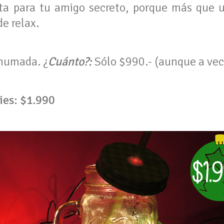
cta para tu amigo secreto, porque más que u
de relax.
humada. ¿
Cuánto?:
Sólo $990.- (aunque a vec
ies: $1.990