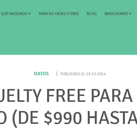
RRENT)
MARCAS CRUELTY FREE
BLOG
QUÉ HACEMOS
INVOLÚCRATE
DATOS
|
PUBLICADO EL 19-12-2014
UELTY FREE PARA
 (DE $990 HASTA