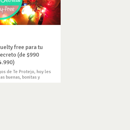
uelty free para tu
ecreto (de $990
4.990)
os de Te Protejo, hoy les
eas buenas, bonitas y
.
O