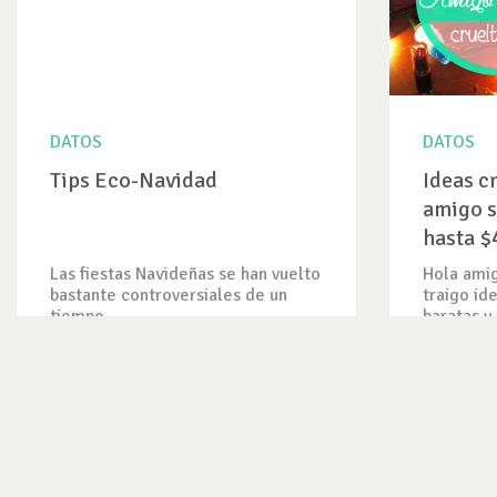
DATOS
DATOS
Tips Eco-Navidad
Ideas cr
amigo s
hasta $
Las fiestas Navideñas se han vuelto
Hola amig
bastante controversiales de un
traigo id
tiempo...
baratas y..
VER DATO
VER DAT