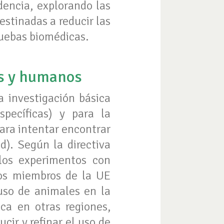
dencia, explorando las
estinadas a reducir las
ruebas biomédicas.
es y humanos
a investigación básica
specíficas) y para la
para intentar encontrar
). Según la directiva
los experimentos con
dos miembros de la UE
 uso de animales en la
ica en otras regiones,
cir y refinar el uso de