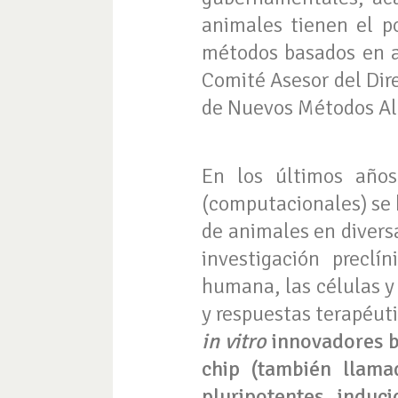
animales tienen el po
métodos basados ​​en 
Comité Asesor del Dire
de Nuevos Métodos Alt
En los últimos años
(computacionales) se 
de animales en divers
investigación preclí
humana, las células y
y respuestas terapéuti
in vitro
innovadores ba
chip (también llama
pluripotentes induci