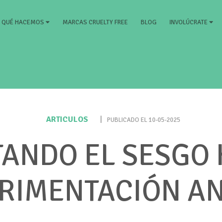
RRENT)
MARCAS CRUELTY FREE
BLOG
QUÉ HACEMOS
INVOLÚCRATE
ARTICULOS
|
PUBLICADO EL 10-05-2025
ANDO EL SESGO 
RIMENTACIÓN A