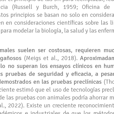
cia (Russell y Burch, 1959; Oficina de
stos principios se basan no solo en considera
n en consideraciones científicas sobre las l
ara modelar la biología, la salud y las enf
males suelen ser costosas, requieren m
ngañosos
(Meigs et al., 2018).
Aproximadam
lo no superan los ensayos clínicos en hu
as pruebas de seguridad y eficacia, a pesa
demostrados en las pruebas preclínicas
(Tho
ciente estimó que el uso de tecnologías precl
de las pruebas con animales podría ahorrar 
l., 2022). Existe un creciente reconocimient
démicos e industriales de que los métodos