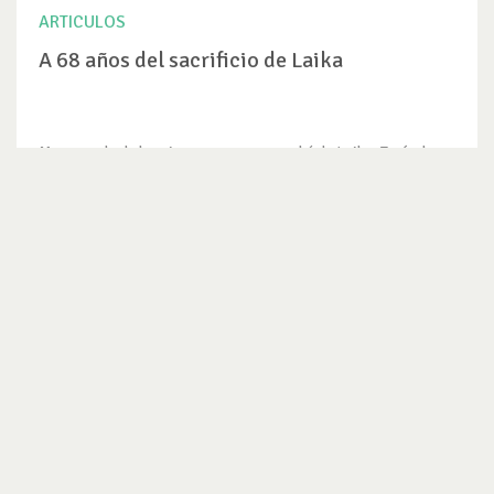
ARTICULOS
A 68 años del sacrificio de Laika
Me acuerdo de la primera vez que escuché de Laika. Tenía dos
perritas en ese...
VER ARTICULO