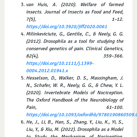
van Huis, A. (2020). Welfare of farmed
insects. Journal of Insects as Food and Feed,
7(5), 1–12.
https://doi.org/10.3920/jiff2020.0061
Milinkeviciute, G., Gentile, C., & Neely, G. G.
(2012). Drosophila as a tool for studying the
conserved genetics of pain.
Clinical Genetics,
82(4), 359–366.
https://doi.org/10.1111/j.1399-
0004.2012.01941.x
Hesselson, D., Walker, D. S., Massingham, J.
N., Schafer, W. R., Neely, G. G., & Chew, Y. L.
(2020). Invertebrate Models of Nociception.
The Oxford Handbook of the Neurobiology of
Pain, 61–100.
https://doi.org/10.1093/oxfordhb/9780190860509.
He, J., Li, B., Han, S., Zhang, Y., Liu, K., Yi, S.,
Liu, Y., & Xiu, M. (2022). Drosophila as a Model
to Study the Mechanism of Nociception.