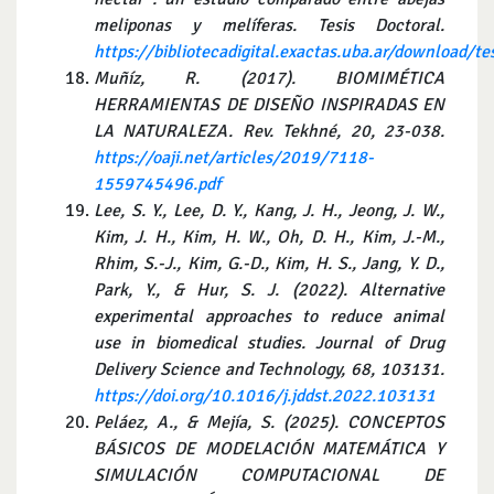
meliponas y melíferas. Tesis Doctoral.
https://bibliotecadigital.exactas.uba.ar/download/
Muñíz, R. (2017). BIOMIMÉTICA
HERRAMIENTAS DE DISEÑO INSPIRADAS EN
LA NATURALEZA. Rev. Tekhné, 20, 23-038.
https://oaji.net/articles/2019/7118-
1559745496.pdf
Lee, S. Y., Lee, D. Y., Kang, J. H., Jeong, J. W.,
Kim, J. H., Kim, H. W., Oh, D. H., Kim, J.-M.,
Rhim, S.-J., Kim, G.-D., Kim, H. S., Jang, Y. D.,
Park, Y., & Hur, S. J. (2022). Alternative
experimental approaches to reduce animal
use in biomedical studies. Journal of Drug
Delivery Science and Technology, 68, 103131.
https://doi.org/10.1016/j.jddst.2022.103131
Peláez, A., & Mejía, S. (2025). CONCEPTOS
BÁSICOS DE MODELACIÓN MATEMÁTICA Y
SIMULACIÓN COMPUTACIONAL DE