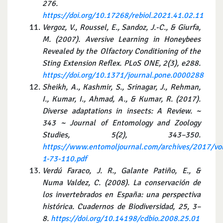
276.
https://doi.org/10.17268/rebiol.2021.41.02.11
Vergoz, V., Roussel, E., Sandoz, J.-C., & Giurfa,
M. (2007).
Aversive Learning in Honeybees
Revealed by the Olfactory Conditioning of the
Sting Extension Reflex.
PLoS ONE, 2(3), e288.
https://doi.org/10.1371/journal.pone.0000288
Sheikh, A., Kashmir, S., Srinagar, J., Rehman,
I., Kumar, I., Ahmad, A., & Kumar, R. (2017).
Diverse adaptations in insects: A Review. ~
343 ~ Journal of Entomology and Zoology
Studies, 5(2), 343–350.
https://www.entomoljournal.com/archives/2017/vo
1-73-110.pdf
Verdú Faraco, J. R., Galante Patiño, E., &
Numa Valdez, C. (2008). La conservación de
los invertebrados en España: una perspectiva
histórica. Cuadernos de Biodiversidad, 25, 3–
8.
https://doi.org/10.14198/cdbio.2008.25.01