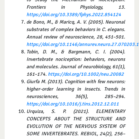
Frontiers in Physiology, 13.
https://doi.org/10.3389/fphys.2022.854124
de Bono, M., & Maricq, A. V. (2005).
Neuronal
substrates of complex behaviors in C. elegans.
Annual review of neuroscience, 28, 451–501.
https://doi.org/10.1146/annurev.neuro.27.070203.
Tobin, D. M., & Bargmann, C. I. (2004).
Invertebrate nociception: behaviors, neurons
and molecules.
Journal of neurobiology, 61(1),
161–174.
https://doi.org/10.1002/neu.20082
Giurfa M. (2013). Cognition with few neurons:
higher-order learning in insects.
Trends in
neurosciences, 36(5), 285–294.
https://doi.org/10.1016/j.tins.2012.12.011
Urquiza, S. P. (2021). ELEMENTARY
CONCEPTS ABOUT THE STRUCTURE AND
EVOLUTION OF THE NERVOUS SYSTEM OF
SOME INVERTEBRATES.
REBIOL, 24(2), 256–