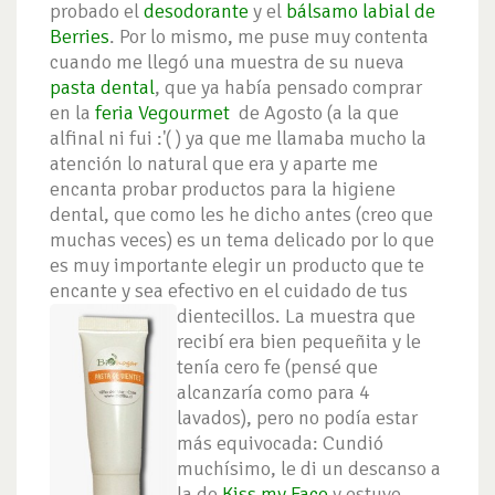
probado el
desodorante
y el
bálsamo labial de
Berries
. Por lo mismo, me puse muy contenta
cuando me llegó una muestra de su nueva
pasta dental
, que ya había pensado comprar
en la
feria Vegourmet
de Agosto (a la que
alfinal ni fui :'( ) ya que me llamaba mucho la
atención lo natural que era y aparte me
encanta probar productos para la higiene
dental, que como les he dicho antes (creo que
muchas veces) es un tema delicado por lo que
es muy importante elegir un producto que te
encante y sea efectivo en el cuidado de tus
dientecillos.
La muestra que
recibí era bien pequeñita y le
tenía cero fe (pensé que
alcanzaría como para 4
lavados), pero no podía estar
más equivocada: Cundió
muchísimo, le di un descanso a
la de
Kiss my Face
y estuve