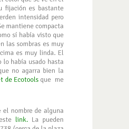
u fijación es bastante
erden intensidad pero
. Se mantiene compacta
omo sí había visto que
nen las sombras es muy
ncima es muy linda. El
o lo había usado hasta
que no agarra bien la
et de Ecotools
que me
e el nombre de alguna
 este
link
.
La pueden
1738 (cerca de la plaza