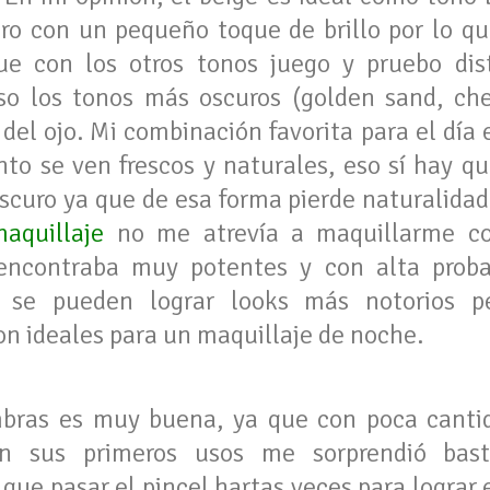
ro con un pequeño toque de brillo por lo que
que con los otros tonos juego y pruebo dis
o los tonos más oscuros (golden sand, che
del ojo. Mi combinación favorita para el día 
to se ven frescos y naturales, eso sí hay q
oscuro ya que de esa forma pierde naturalid
aquillaje
no me atrevía a maquillarme co
encontraba muy potentes y con alta probab
a se pueden lograr looks más notorios 
on ideales para un maquillaje de noche.
mbras es muy buena, ya que con poca canti
en sus primeros usos me sorprendió bas
ue pasar el pincel hartas veces para lograr e