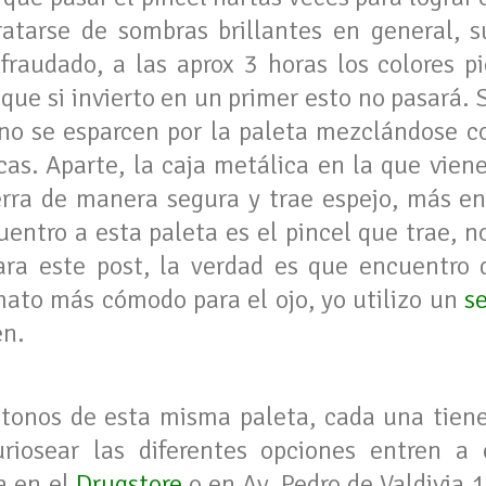
atarse de sombras brillantes en general, s
raudado, a las aprox 3 horas los colores pi
 que si invierto en un primer esto no pasará
 no se esparcen por la paleta mezclándose c
cas. Aparte, la caja metálica en la que vie
erra de manera segura y trae espejo, más e
uentro a esta paleta es el pincel que trae, n
ara este post, la verdad es que encuentro 
mato más cómodo para el ojo, yo utilizo un
s
en.
tonos de esta misma paleta, cada una tien
uriosear las diferentes opciones entren a
a en el
Drugstore
o en Av. Pedro de Valdivia 