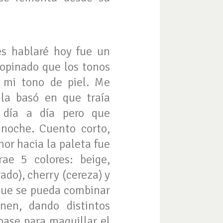
es hablaré hoy fue un
opinado que los tonos
 mi tono de piel. Me
la basó en que traía
 día a día pero que
 noche. Cuento corto,
mor hacia la paleta fue
ae 5 colores: beige,
ado), cherry (cereza) y
que se pueda combinar
nen, dando distintos
base para maquillar el