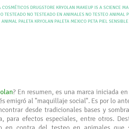
A
COSMÉTICOS
DRUGSTORE
KRYOLAN
MAKEUP IS A SCIENCE
MA
O TESTEADO
NO TESTEADO EN ANIMALES
NO TESTEO ANIMAL
P
 ANIMAL
PALETA KRYOLAN
PALETA MEXICO
PETA
PIEL SENSIBLE
yolan
? En resumen, es una marca iniciada en 
s emigró al "maquillaje social". Es por lo ant
contrar desde tradicionales bases y sombra
a, para efectos especiales, entre otros. De
o en contra del testeo en animales que