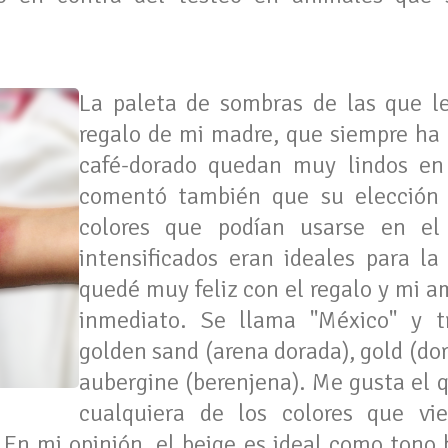
La paleta de sombras de las que l
regalo de mi madre, que siempre ha 
café-dorado quedan muy lindos en
comentó también que su elección 
colores que podían usarse en el
intensificados eran ideales para la
quedé muy feliz con el regalo y mi a
inmediato. Se llama "México" y tr
golden sand (arena dorada), gold (dor
aubergine (berenjena). Me gusta el 
cualquiera de los colores que vie
. En mi opinión, el beige es ideal como tono 