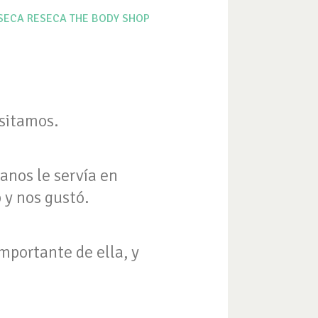
 SECA
RESECA
THE BODY SHOP
esitamos.
nos le servía en
 y nos gustó.
mportante de ella, y