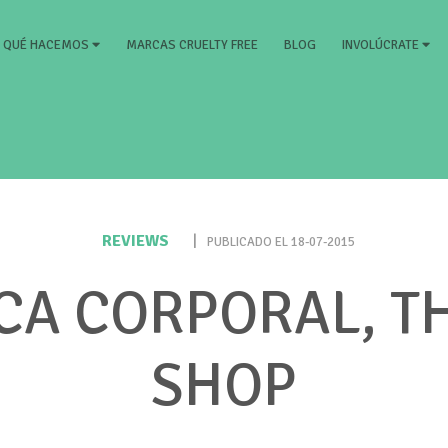
RRENT)
MARCAS CRUELTY FREE
BLOG
QUÉ HACEMOS
INVOLÚCRATE
REVIEWS
|
PUBLICADO EL 18-07-2015
A CORPORAL, T
SHOP