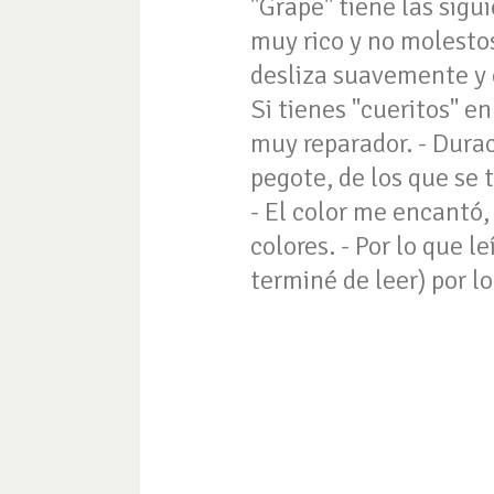
"Grape" tiene las sigui
muy rico y no molestos
desliza suavemente y e
Si tienes "cueritos" en
muy reparador. - Durac
pegote, de los que se 
- El color me encantó
colores. - Por lo que l
terminé de leer) por l