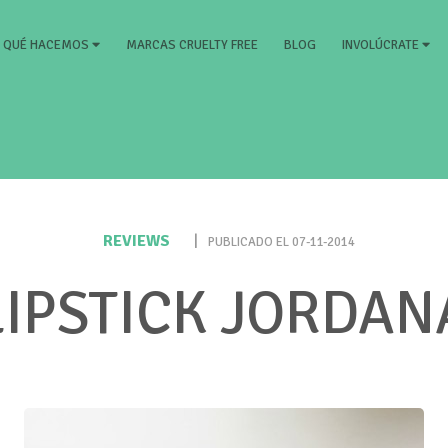
RRENT)
MARCAS CRUELTY FREE
BLOG
QUÉ HACEMOS
INVOLÚCRATE
REVIEWS
|
PUBLICADO EL 07-11-2014
LIPSTICK JORDAN