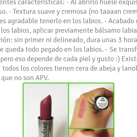
entes características: - Al abrirlo huele exquis
o. - Textura suave y cremosa (no taaaan cremo
s agradable tenerlo en los labios. - Acabado co
 los labios, aplicar previamente bálsamo labia
ión: sin primer ni delineado, dura unas 3 horas
te queda todo pegado en los labios. - Se transf
, pero eso depende de cada piel y gusto :) Ex
eí todos los colores tienen cera de abeja y lan
o que no son APV.