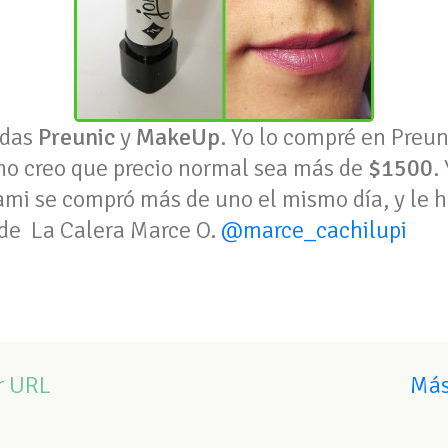
ndas
Preunic
y
MakeUp
. Yo lo compré en Preu
 no creo que precio normal sea más de
$1500
.
i se compró más de uno el mismo día, y le h
de La Calera Marce O.
@marce_cachilupi
r URL
Más