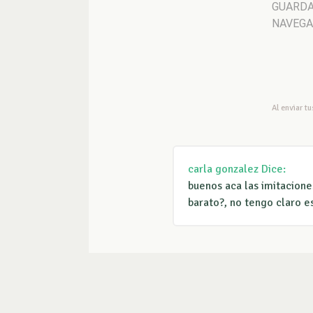
GUARDA
NAVEGA
Al enviar t
carla gonzalez
Dice:
buenos aca las imitacione
barato?, no tengo claro e