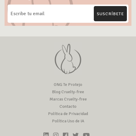
REVIEWS
Jordana – Taupe y Chestnut Eyeliner
Hace tiempo fui a la Tienda Make Up que está en el Mall Plaza
Egaña y tenían...
VER REVIEW