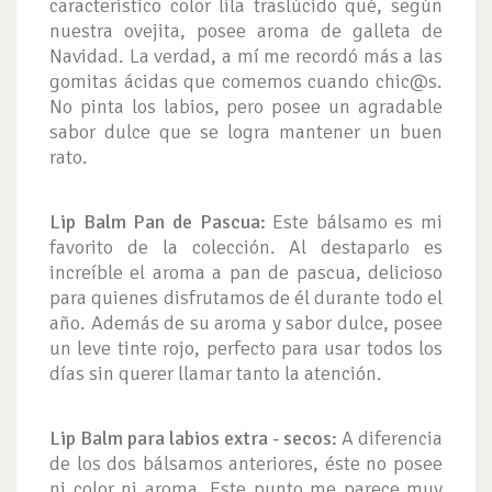
característico color lila traslúcido qué, según
nuestra ovejita, posee aroma de galleta de
Navidad. La verdad, a mí me recordó más a las
gomitas ácidas que comemos cuando chic@s.
No pinta los labios, pero posee un agradable
sabor dulce que se logra mantener un buen
rato.
Lip Balm Pan de Pascua:
Este bálsamo es mi
favorito de la colección. Al destaparlo es
increíble el aroma a pan de pascua, delicioso
para quienes disfrutamos de él durante todo el
año. Además de su aroma y sabor dulce, posee
un leve tinte rojo, perfecto para usar todos los
días sin querer llamar tanto la atención.
Lip Balm para labios extra - secos:
A diferencia
de los dos bálsamos anteriores, éste no posee
ni color ni aroma. Este punto me parece muy