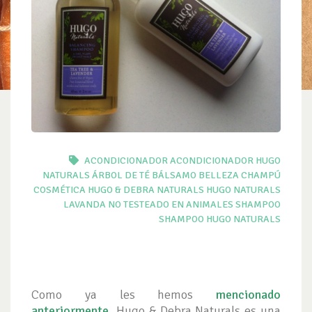
ACONDICIONADOR
ACONDICIONADOR HUGO
NATURALS
ÁRBOL DE TÉ
BÁLSAMO
BELLEZA
CHAMPÚ
COSMÉTICA
HUGO & DEBRA NATURALS
HUGO NATURALS
LAVANDA
NO TESTEADO EN ANIMALES
SHAMPOO
SHAMPOO HUGO NATURALS
Como ya les hemos
mencionado
anteriormente
, Hugo & Debra Naturals es una