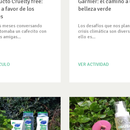
ucto Cruelty free:
Garnier: el camino a
 a favor de los
belleza verde
es
s meses conversando
Los desafíos que nos plan
tomaba un cafecito con
crisis climática son divers
s amigas...
ello es...
ICULO
VER ACTIVIDAD