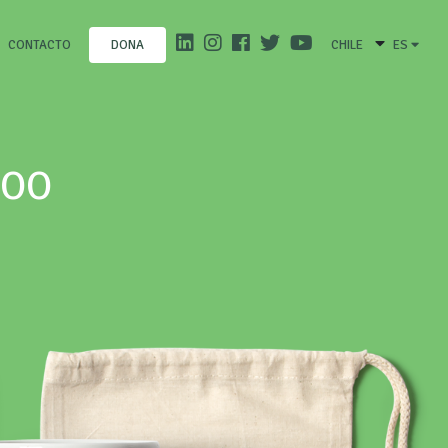
CONTACTO
CHILE
ES
DONA
POO