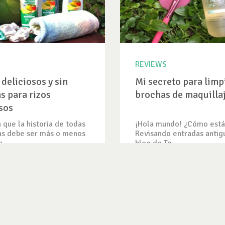
REVIEWS
deliciosos y sin
Mi secreto para limpi
as para rizos
brochas de maquilla
sos
 que la historia de todas
¡Hola mundo! ¿Cómo está
as debe ser más o menos
Revisando entradas antig
...
blog de Te...
IEW
VER REVIEW