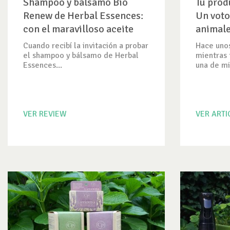
Shampoo y bálsamo Bio
Tu prod
Renew de Herbal Essences:
Un voto
con el maravilloso aceite
animal
de argán marroquí.
Cuando recibí la invitación a probar
Hace uno
el shampoo y bálsamo de Herbal
mientras 
Essences...
una de mi
VER REVIEW
VER ART