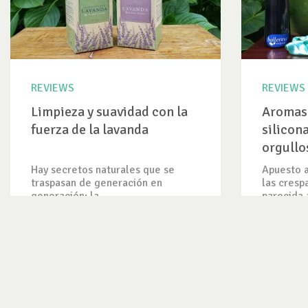
REVIEWS
REVIEWS
Limpieza y suavidad con la
Aromas 
fuerza de la lavanda
silicon
orgullo
Hay secretos naturales que se
Apuesto a
traspasan de generación en
las cresp
generación: la...
parecida a
VER REVIEW
VER REV