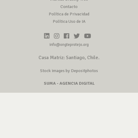
Contacto
Política de Privacidad
Política Uso de IA
info@ongteprotejo.org
Casa Matriz: Santiago, Chile.
Stock images by Depositphotos
SUMA - AGENCIA DIGITAL