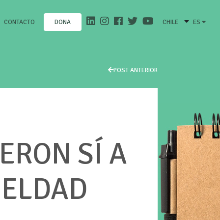
CONTACTO
CHILE
ES
DONA
POST ANTERIOR
ERON SÍ A
UELDAD