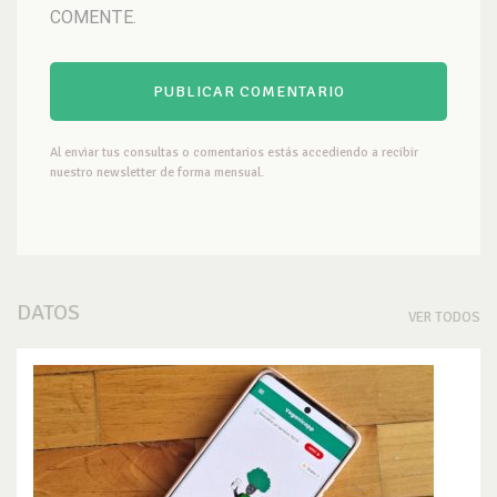
COMENTE.
Al enviar tus consultas o comentarios estás accediendo a recibir
nuestro newsletter de forma mensual.
DATOS
VER TODOS