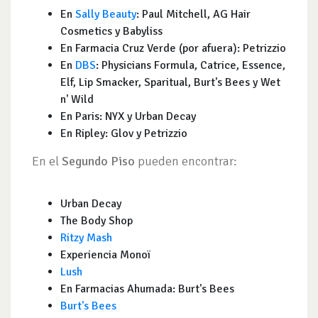
En
Sally Beauty
: Paul Mitchell, AG Hair
Cosmetics y Babyliss
En Farmacia Cruz Verde (por afuera): Petrizzio
En
DBS
: Physicians Formula, Catrice, Essence,
Elf, Lip Smacker, Sparitual, Burt's Bees y Wet
n' Wild
En Paris: NYX y Urban Decay
En Ripley: Glov y Petrizzio
En el
Segundo
Piso
pueden encontrar:
Urban Decay
The Body Shop
Ritzy Mash
Experiencia Monoï
Lush
En Farmacias Ahumada: Burt's Bees
Burt's Bees