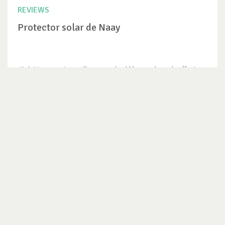
REVIEWS
Protector solar de Naay
¡Hola! Les cuento que llevo usando el bloqueador solar (factor
30) de Naay por...
VER REVIEW