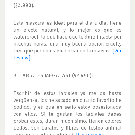
($3.990):
Esta máscara es ideal para el día a día, tiene
un efecto natural, y lo mejor es que es
waterproof, lo que hace que te dure intacta por
muchas horas, una muy buena opción cruelty
free que podemos encontrar en farmacias.
[Ver
review]
.
3. LABIALES MEGALAST ($2.490):
Escribir de estos labiales ya me da hasta
vergüenza, los he sacado en cuanto favorito he
podido, y es que en serio estoy obsesionada
con ellos. Si te gustan los labiales debes
probar estos, duran muchísimo, tienen colores
bellos, son baratos y libres de testeo animal
¿que más podría pedirles?.
[Ver review]
.