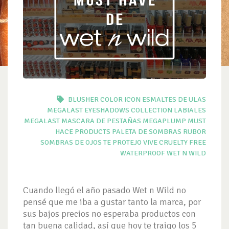
BLUSHER
COLOR ICON
ESMALTES DE ULAS
MEGALAST
EYESHADOWS COLLECTION
LABIALES
MEGALAST
MASCARA DE PESTAÑAS
MEGAPLUMP
MUST
HACE PRODUCTS
PALETA DE SOMBRAS
RUBOR
SOMBRAS DE OJOS
TE PROTEJO
VIVE CRUELTY FREE
WATERPROOF
WET N WILD
Cuando llegó el año pasado Wet n Wild no
pensé que me iba a gustar tanto la marca, por
sus bajos precios no esperaba productos con
tan buena calidad, así que hoy te traigo los 5