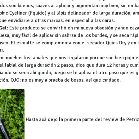
odos son buenos, suaves al aplicar y pigmentan muy bien, sin em
hic Eyeliner (líquido) y al lápiz delineador de larga duración; 
ue envidiarle a otras marcas, en especial a las caras.
Gel
: Este producto se convirtió en mi nueva obsesión y ando caz
esa, muy fácil de aplicar sin salirse de los bordes, y se seca ráp
frasco. El esmalte se complementa con el secador Quick Dry y en m
ar.
on muchos los labiales que nos regalaron porque son bien pigmen
el labial de larga duración 2 pasos, dice que dura 12 horas y cum
do se seca ahí queda, luego se le aplica el otro paso que es g
ción. OJO: no es muy a prueba de besos, así que cuidado.
Hasta acá dejo la primera parte del review de Petriz