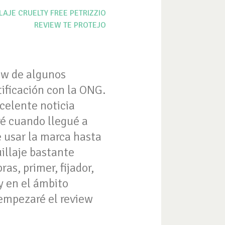
LAJE CRUELTY FREE
PETRIZZIO
REVIEW
TE PROTEJO
iew de algunos
tificación con la ONG.
xcelente noticia
ré cuando llegué a
e usar la marca hasta
uillaje bastante
as, primer, fijador,
y en el ámbito
 empezaré el review