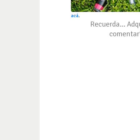
acá
.
Recuerda… Adquir
comentari