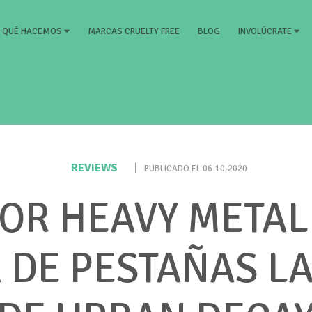
RRENT)
MARCAS CRUELTY FREE
BLOG
QUÉ HACEMOS
INVOLÚCRATE
REVIEWS
|
PUBLICADO EL 06-10-2020
OR HEAVY METAL 
DE PESTAÑAS L