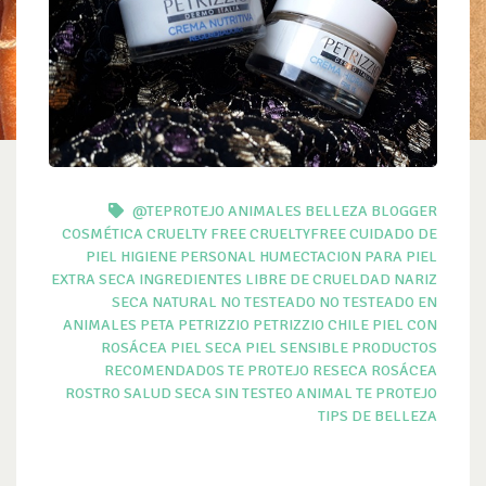
@TEPROTEJO
ANIMALES
BELLEZA
BLOGGER
COSMÉTICA
CRUELTY FREE
CRUELTYFREE
CUIDADO DE
PIEL
HIGIENE PERSONAL
HUMECTACION PARA PIEL
EXTRA SECA
INGREDIENTES
LIBRE DE CRUELDAD
NARIZ
SECA
NATURAL
NO TESTEADO
NO TESTEADO EN
ANIMALES
PETA
PETRIZZIO
PETRIZZIO CHILE
PIEL CON
ROSÁCEA
PIEL SECA
PIEL SENSIBLE
PRODUCTOS
RECOMENDADOS TE PROTEJO
RESECA
ROSÁCEA
ROSTRO
SALUD
SECA
SIN TESTEO ANIMAL
TE PROTEJO
TIPS DE BELLEZA