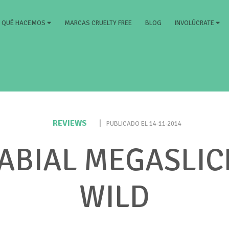
RRENT)
MARCAS CRUELTY FREE
BLOG
QUÉ HACEMOS
INVOLÚCRATE
REVIEWS
|
PUBLICADO EL 14-11-2014
LABIAL MEGASLIC
WILD