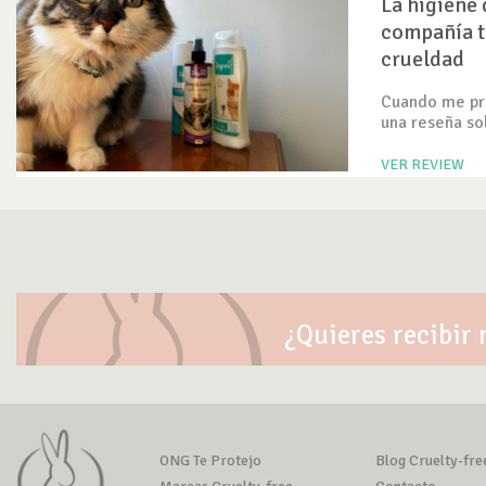
La higiene 
compañía t
crueldad
Cuando me pre
una reseña so
VER REVIEW
¿Quieres recibir 
ONG Te Protejo
Blog Cruelty-fre