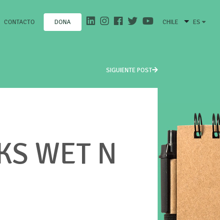
CONTACTO
CHILE
ES
DONA
SIGUIENTE POST
KS WET N