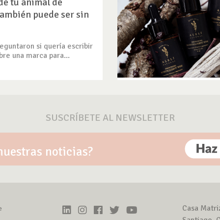
de tu animal de
ambién puede ser sin
guntaron si quería escribir
bre una marca para...
SUSCRÍBETE AL NEWSLETTER
nuestras noticias?
Casa Matri
e