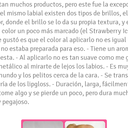
an muchos productos, pero este fue la excepci
el mismo labial existen dos tipos de brillos, 
, donde el brillo se lo da su propia textura, y
un color un poco más marcado (el Strawberry Ic
 gustó es que el color al aplicarlo no es igual
 no estaba preparada para eso. - Tiene un aro
ta. - Al aplicarlo no es tan suave como me g
tálico al mirarte de lejos los labios. - Es mu
undo y los pelitos cerca de la cara. - Se tran
ía de los lipgloss. - Duración, larga, fácilmen
ome algo y se pierde un poco, pero dura much
y pegajoso.