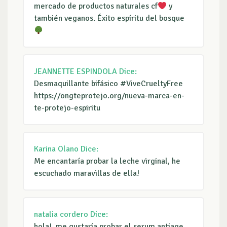
mercado de productos naturales cf
y
también veganos. Éxito espíritu del bosque
JEANNETTE ESPINDOLA
Dice:
Desmaquillante bifásico #ViveCrueltyFree
https://ongteprotejo.org/nueva-marca-en-
te-protejo-espiritu
Karina Olano
Dice:
Me encantaría probar la leche virginal, he
escuchado maravillas de ella!
natalia cordero
Dice:
hola!, me gustaría probar el serum antiage,