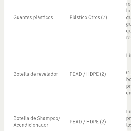
re
li
Guantes plásticos
Plástico Otros (7)
gu
gu
qu
re
Li
Cu
Botella de revelador
PEAD / HDPE (2)
bo
pr
en
Li
Botella de Shampoo/
pr
PEAD / HDPE (2)
Acondicionador
lo