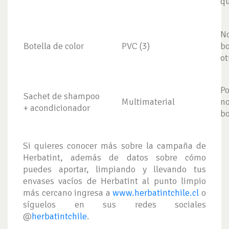
qu
No
Botella de color
PVC (3)
bo
ot
Po
Sachet de shampoo
Multimaterial
no
+ acondicionador
bo
Si quieres conocer más sobre la campaña de
Herbatint, además de datos sobre cómo
puedes aportar, limpiando y llevando tus
envases vacíos de Herbatint al punto limpio
más cercano ingresa a
www.herbatintchile.cl
o
síguelos en sus redes sociales
@
herbatintchile
.