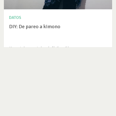
DATOS
DIY: De pareo a kimono
Me gusta hacer esto lo más fácil posible, porque no soy una
experta en...
VER DATO