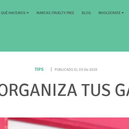
RRENT)
MARCAS CRUELTY FREE
BLOG
QUÉ HACEMOS
INVOLÚCRATE
TIPS
|
PUBLICADO EL 03-04-2020
 ORGANIZA TUS 