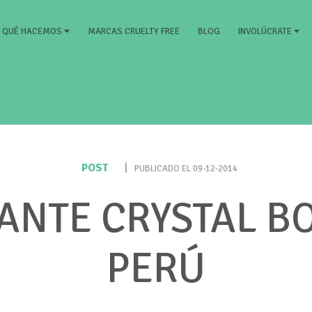
RRENT)
MARCAS CRUELTY FREE
BLOG
QUÉ HACEMOS
INVOLÚCRATE
POST
|
PUBLICADO EL 09-12-2014
NTE CRYSTAL B
PERÚ