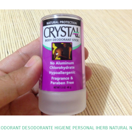
EODORANT
DESODORANTE
HIGIENE PERSONAL
IHERB
NATURAL
N