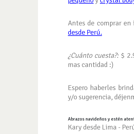
pequeño
y
crystal bod
Antes de comprar en i
desde Perú.
¿Cuánto cuesta?:
$ 2.
mas cantidad :)
Espero haberles brind
y/o sugerencia, déjen
Abrazos navideños y estén atent
Kary desde Lima - Per