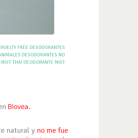
RUELTY FREE
DESODORANTES
ANIMALES
DESODORANTES NO
 MIST
THAI DEODORANTE MIST
 en
Biovea
.
te natural y
no me fue