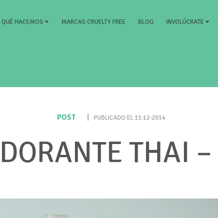
RRENT)
MARCAS CRUELTY FREE
BLOG
QUÉ HACEMOS
INVOLÚCRATE
POST
|
PUBLICADO EL 11-12-2014
DORANTE THAI –