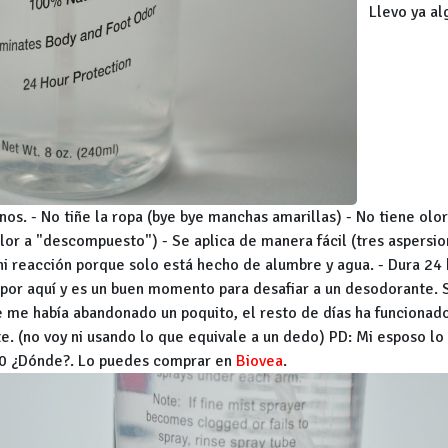
Llevo ya alg
nos. - No tiñe la ropa (bye bye manchas amarillas) - No tiene olo
or a "descompuesto") - Se aplica de manera fácil (tres aspersion
i reacción porque solo está hecho de alumbre y agua. - Dura 24 h
 por aquí y es un buen momento para desafiar a un desodorante.
e me había abandonado un poquito, el resto de días ha funcionado
. (no voy ni usando lo que equivale a un dedo) PD: Mi esposo lo u
.20 ¿Dónde?. Lo puedes comprar en
Biovea
.