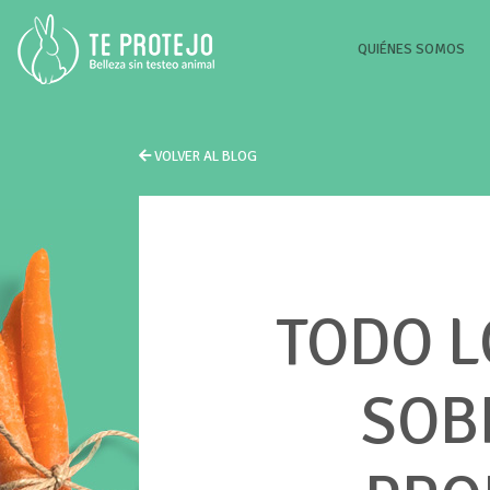
(CU
QUIÉNES SOMOS
VOLVER AL BLOG
TODO L
SOB