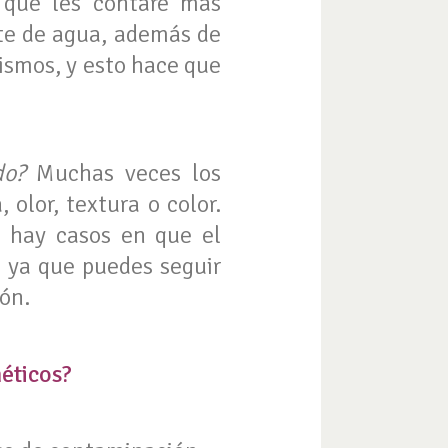
 que les contaré más
nte de agua, además de
ismos, y esto hace que
do?
Muchas veces los
olor, textura o color.
o hay casos en que el
, ya que puedes seguir
ión.
éticos?