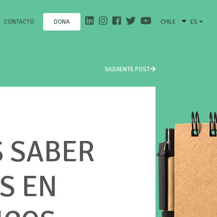
CONTACTO
CHILE
ES
DONA
SIGUIENTE POST
S SABER
S EN