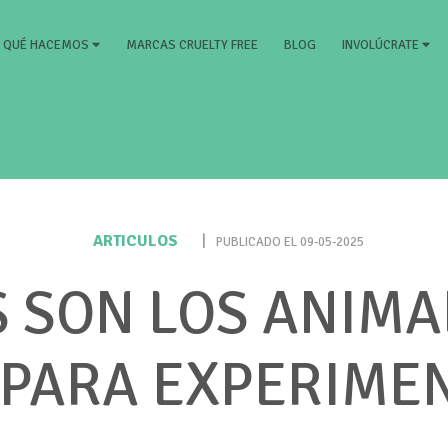
RRENT)
MARCAS CRUELTY FREE
BLOG
QUÉ HACEMOS
INVOLÚCRATE
ARTICULOS
|
PUBLICADO EL 09-05-2025
S SON LOS ANIMA
PARA EXPERIME