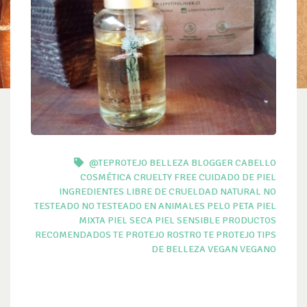
@TEPROTEJO
BELLEZA
BLOGGER
CABELLO
COSMÉTICA
CRUELTY FREE
CUIDADO DE PIEL
INGREDIENTES
LIBRE DE CRUELDAD
NATURAL
NO
TESTEADO
NO TESTEADO EN ANIMALES
PELO
PETA
PIEL
MIXTA
PIEL SECA
PIEL SENSIBLE
PRODUCTOS
RECOMENDADOS TE PROTEJO
ROSTRO
TE PROTEJO
TIPS
DE BELLEZA
VEGAN
VEGANO