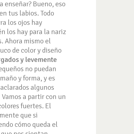
 a enseñar? Bueno, eso
n tus labios. Todo
ra los ojos hay
én los hay para la nariz
os. Ahora mismo el
ruco de color y diseño
argados y levemente
 pequeños no puedan
amaño y forma, y es
 aclarados algunos
?
Vamos a partir con un
lores fuertes. El
amente que si
viendo cómo queda el
s que nos sientan