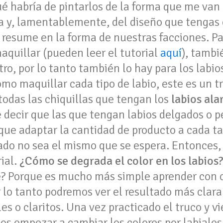
ué habría de pintarlos de la forma que me van
 y, lamentablemente, del diseño que tengas e
 resume en la forma de nuestras facciones. Pa
aquillar (pueden leer el tutorial
aquí
), tambi
stro, por lo tanto también lo hay para los labi
ómo maquillar cada tipo de labio, este es un t
todas las chiquillas que tengan los
labios al
re decir que las que tengan labios delgados o
 que adaptar la cantidad de producto a cada t
tado no sea el mismo que se espera. Entonces,
ial.
¿Cómo se degrada el color en los labios
é? Porque es mucho más simple aprender con co
r lo tanto podremos ver el resultado más clar
s o claritos. Una vez practicado el truco y 
os empezar a cambiar los colores por labiale