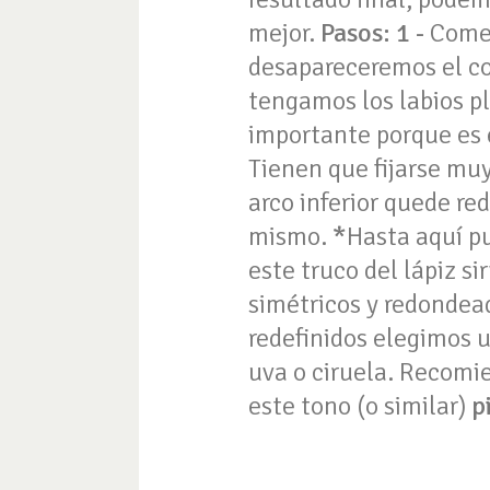
mejor.
Pasos:
1 -
Comen
desapareceremos el co
tengamos los labios pl
importante porque es e
Tienen que fijarse muy
arco inferior quede re
mismo.
*
Hasta aquí p
este truco del lápiz s
simétricos y redondead
redefinidos elegimos u
uva o ciruela. Recom
este tono (o similar)
p