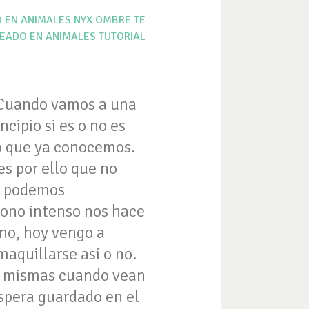
 EN ANIMALES
NYX
OMBRE
TE
EADO EN ANIMALES
TUTORIAL
. Cuando vamos a una
cipio si es o no es
lo que ya conocemos.
 es por ello que no
ue podemos
 tono intenso nos hace
no, hoy vengo a
aquillarse así o no.
sí mismas cuando vean
 espera guardado en el