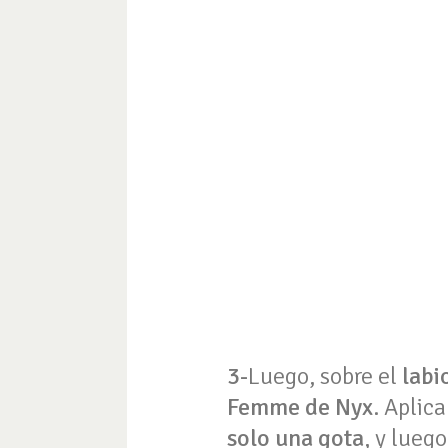
3-
Luego, sobre el
labi
Femme de Nyx
. Aplic
solo una gota
, y lueg