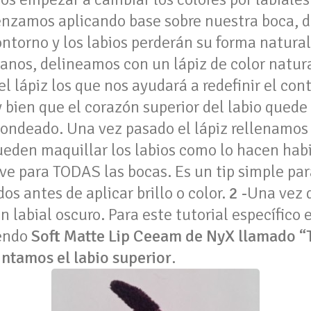
zamos aplicando base sobre nuestra boca, d
ntorno y los labios perderán su forma natura
anos, delineamos con un lápiz de color natura
l lápiz los que nos ayudará a redefinir el con
 bien que el corazón superior del labio quede 
dondeado. Una vez pasado el lápiz rellenamos 
ueden maquillar los labios como lo hacen hab
irve para TODAS las bocas. Es un tip simple pa
os antes de aplicar brillo o color.
2 -
Una vez q
n labial oscuro. Para este tutorial específico
iendo
Soft Matte Lip Ceeam de NyX llamado “T
intamos el labio superior
.