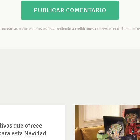
us consultas o comentarios estás accediendo a recibir nuestro newsletter de forma mens
tivas que ofrece
para esta Navidad