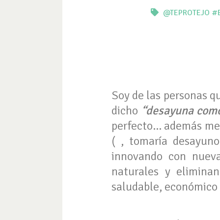
@TEPROTEJO
#
Soy de las personas q
dicho
“desayuna como
perfecto… además me d
( , tomaría desayuno
innovando con nueva
naturales y elimina
saludable, económico y