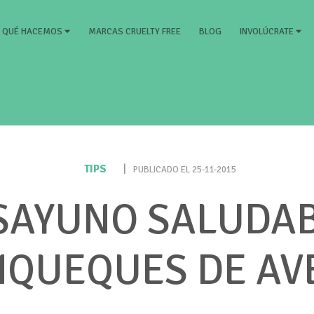
RRENT)
MARCAS CRUELTY FREE
BLOG
QUÉ HACEMOS
INVOLÚCRATE
TIPS
|
PUBLICADO EL 25-11-2015
SAYUNO SALUDAB
NQUEQUES DE AV