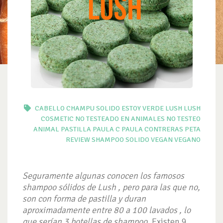
CABELLO
CHAMPU SOLIDO
ESTOY VERDE
LUSH
LUSH
COSMETIC
NO TESTEADO EN ANIMALES
NO TESTEO
ANIMAL
PASTILLA
PAULA C
PAULA CONTRERAS
PETA
REVIEW
SHAMPOO SOLIDO
VEGAN
VEGANO
Seguramente algunas conocen los famosos
shampoo sólidos de Lush , pero para las que no,
son con forma de pastilla y duran
aproximadamente entre 80 a 100 lavados , lo
que serían 3 botellas de shampoo.
Existen 9