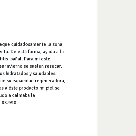
 seque cuidadosamente la zona
nto. De está forma, ayuda a la
itis pañal. Para mi este
en invierno se suelen resecar,
os hidratados y saludables.
fue su capacidad regeneradora,
as a éste producto mi piel se
udo a calmaba la
r $3.990