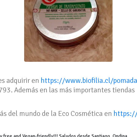
es adquirir en
https://www.biofilia.cl/pomad
93. Además en las más importantes tiendas n
más del mundo de la Eco Cosmética en
https:/
y free and Vegan-friendly!!! Saludos desde Santiago, Ondina