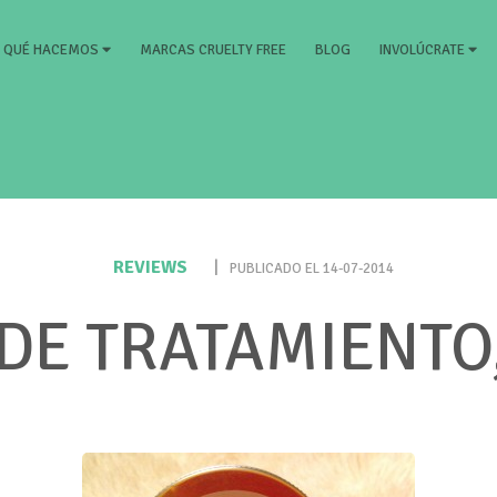
RRENT)
MARCAS CRUELTY FREE
BLOG
QUÉ HACEMOS
INVOLÚCRATE
REVIEWS
|
PUBLICADO EL 14-07-2014
E TRATAMIENTO,