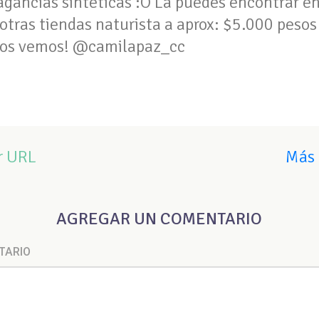
fragancias sintéticas :O La puedes encontrar 
otras tiendas naturista a aprox: $5.000 pesos 
Nos vemos! @camilapaz_cc
r URL
Más 
AGREGAR UN COMENTARIO
TARIO