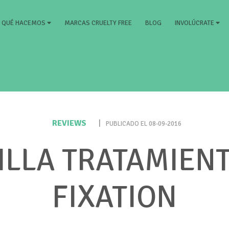
RRENT)
MARCAS CRUELTY FREE
BLOG
QUÉ HACEMOS
INVOLÚCRATE
REVIEWS
|
PUBLICADO EL 08-09-2016
LLA TRATAMIEN
FIXATION