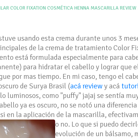
ILAR
COLOR FIXATION
COSMÉTICA
HENNA
MASCARILLA
REVIEW
tuve usando esta crema durante unos 3 meses
incipales de la crema de tratamiento Color Fi
ento está formulada especialmente para cabe
ente) para hidratar el cabello y lograr que el
ngue por mas tiempo. En mi caso, tengo el cab
scuro de Surya Brasil (
acá review
y acá
tutor
lo luminosos, como "puffy" jajaj se sentía muy
abello ya es oscuro, no se notó una diferencia 
 si en la aplicación de la mascarilla, efectiv
o no.
Lo que si puedo decir
evolución de un bálsamo, m