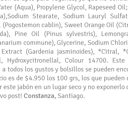
ater (Aqua),
Propylene Glycol, Rapeseed Oil;
ra),Sodium Stearate, Sodium Lauryl Sulfat
l (Pogostemon cablin), Sweet Orange Oil (Citr
ida), Pine Oil (Pinus sylvestris), Lemong
(Canarium commune), Glycerine, Sodium Chlor
Extract (Gardenia jasminoides), *Citral, *G
l, Hydroxycitronellal, Colour 14700.
Este
 a todos los gustos y bolsillos se pueden en
io es de $4.950 los 100 grs, los que pueden 
este jabón en un lugar seco y no exponerlo 
vo post!
Constanza,
Santiago.