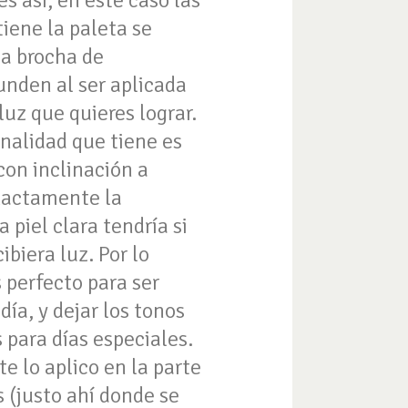
es así, en este caso las
iene la paleta se
a brocha de
unden al ser aplicada
luz que quieres lograr.
tonalidad que tiene es
con inclinación a
xactamente la
 piel clara tendría si
biera luz. Por lo
 perfecto para ser
día, y dejar los tonos
 para días especiales.
e lo aplico en la parte
 (justo ahí donde se