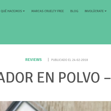
RRENT)
MARCAS CRUELTY FREE
BLOG
QUÉ HACEMOS
INVOLÚCRATE
REVIEWS
|
PUBLICADO EL 24-02-2018
ADOR EN POLVO –