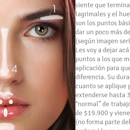
siente que termina 
lagrimales y el hue
son los puntos bási
dar un poco más de 
(según imagen serí
Les voy a dejar acá
puntos a los que me
aplicación para qu
diferencia. Su dura
cuanto se aplique p
extenderse hasta 3
“normal” de trabaj
de $19.900 y viene
(no forma parte de