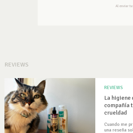
Al enviar t
REVIEWS
REVIEWS
La higiene 
compañía t
crueldad
Cuando me pre
una reseña so