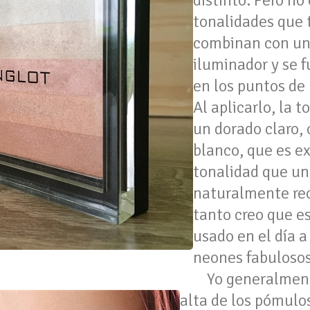
distinto. Pero no 
tonalidades que t
combinan con un
iluminador y se f
en los puntos de 
Al aplicarlo, la 
un dorado claro, 
blanco, que es e
tonalidad que una
naturalmente reci
tanto creo que es
usado en el día a 
neones fabulosos
Yo generalment
alta de los pómulos