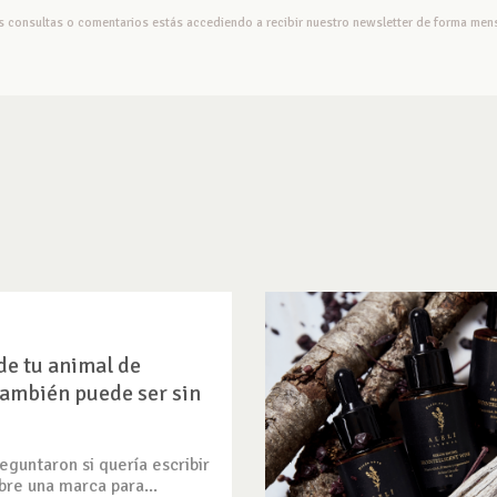
us consultas o comentarios estás accediendo a recibir nuestro newsletter de forma mens
de tu animal de
ambién puede ser sin
guntaron si quería escribir
bre una marca para...