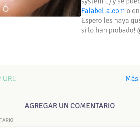
system L) y se pue
Falabella.com
o en
Espero les haya g
si lo han probado
r URL
Más 
AGREGAR UN COMENTARIO
TARIO