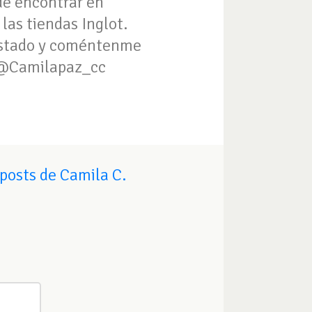
de encontrar en
 las tiendas Inglot.
ustado y coméntenme
! @Camilapaz_cc
posts de Camila C.