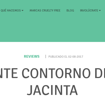
RRENT)
MARCAS CRUELTY FREE
BLOG
QUÉ HACEMOS
INVOLÚCRATE
REVIEWS
|
PUBLICADO EL 02-08-2017
NTE CONTORNO DE
JACINTA