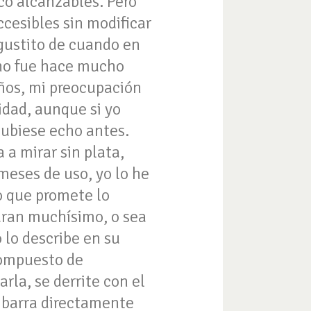
oco alcanzables. Pero
ccesibles sin modificar
 gustito de cuando en
 no fue hace mucho
ños, mi preocupación
ridad, aunque si yo
hubiese echo antes.
a mirar sin plata,
 meses de uso, yo lo he
lo que promete lo
uran muchísimo, o sea
 lo describe en su
compuesto de
rla, se derrite con el
a barra directamente