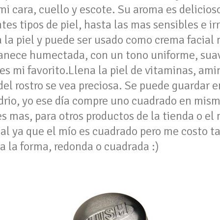
mi cara, cuello y escote. Su aroma es delicioso
tes tipos de piel, hasta las mas sensibles e ir
a la piel y puede ser usado como crema facial
manece humectada, con un tono uniforme, suav
s mi favorito.Llena la piel de vitaminas, am
del rostro se vea preciosa. Se puede guardar 
vidrio, yo ese día compre uno cuadrado en mi
es mas, para otros productos de la tienda o e
ial ya que el mío es cuadrado pero me costo t
a la forma, redonda o cuadrada :)