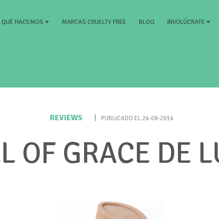
RRENT)
MARCAS CRUELTY FREE
BLOG
QUÉ HACEMOS
INVOLÚCRATE
REVIEWS
|
PUBLICADO EL 24-08-2014
L OF GRACE DE 