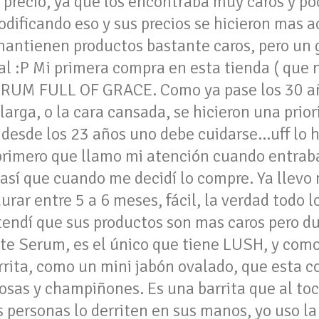
l precio, ya que los encontraba muy caros y p
dificando eso y sus precios se hicieron mas a
 mantienen productos bastante caros, pero un
mal :P Mi primera compra en esta tienda ( que
SERUM FULL OF GRACE. Como ya pase los 30 a
 larga, o la cara cansada, se hicieron una prio
desde los 23 años uno debe cuidarse...uff lo 
primero que llamo mi atención cuando entraba 
, así que cuando me decidí lo compre. Ya llevo
durar entre 5 a 6 meses, fácil, la verdad todo 
endí que sus productos son mas caros pero d
te Serum, es el único que tiene LUSH, y como
rrita, como un mini jabón ovalado, que esta 
osas y champiñones. Es una barrita que al toca
 personas lo derriten en sus manos, yo uso l