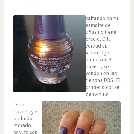
saltando en tu
esmalte de
uñas no tiene
precio. O la
verdad sí.
Valen algo
menos de 3
lucas, y se
venden en las
tiendas DBS.
El
primer color se
denomina
“Star
Gazer”, y es
un lindo
morado
oscuro con